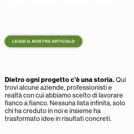
cambiare le regole del gioco nella tua strategia
SEO
. E no, non si tratta di una nuova tecnica magica per
scalare le SERP, ma di un approccio sempre più centrale
nel modo in cui Google valuta i contenuti e la reputazione
dei siti.
LEGGI IL NOSTRO ARTICOLO
Dietro ogni progetto c’è una storia.
Qui
trovi alcune aziende, professionisti e
realtà con cui abbiamo scelto di lavorare
fianco a fianco. Nessuna lista infinita, solo
chi ha creduto in noi e insieme ha
trasformato idee in risultati concreti.