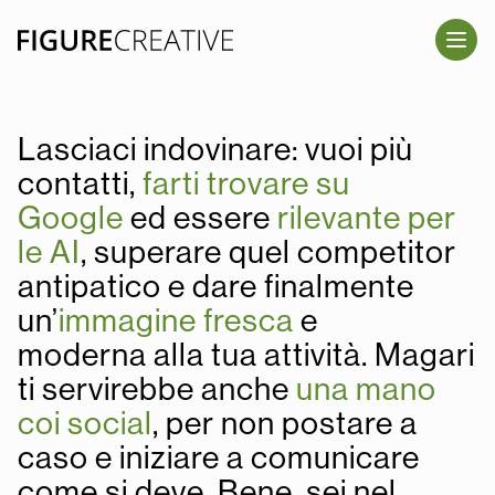
SALTA AL CONTENUTO PRINCIPALE
Lasciaci indovinare: vuoi più
contatti,
farti trovare su
Google
ed essere
rilevante per
le AI
, superare quel competitor
antipatico e dare finalmente
un’
immagine fresca
e
moderna alla tua attività. Magari
ti servirebbe anche
una mano
coi social
, per non postare a
caso e iniziare a comunicare
come si deve. Bene, sei nel