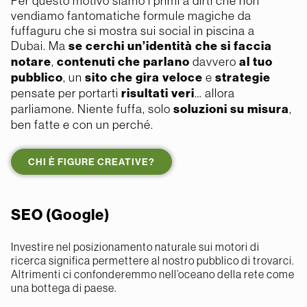
Per questo motivo siamo i primi a dirti che non
vendiamo fantomatiche formule magiche da
fuffaguru che si mostra sui social in piscina a
Dubai. Ma
se cerchi un’identità che si faccia
notare
,
contenuti che parlano
davvero
al tuo
pubblico
, un
sito che gira veloce
e
strategie
pensate per portarti
risultati veri
… allora
parliamone. Niente fuffa, solo
soluzioni su misura
,
ben fatte e con un perché.
CHI È FIGURE CREATIVE?
SEO (Google)
Investire nel posizionamento naturale sui motori di
ricerca significa permettere al nostro pubblico di trovarci.
Altrimenti ci confonderemmo nell’oceano della rete come
una bottega di paese.