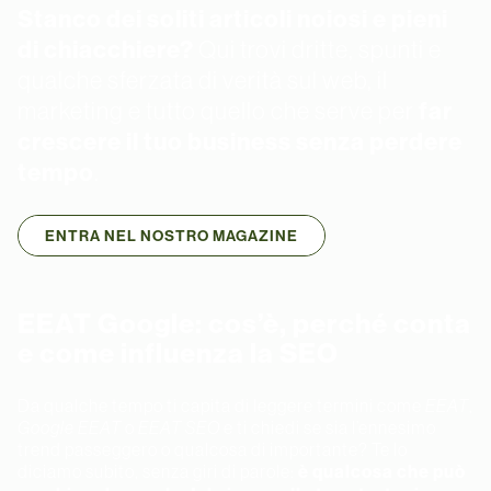
Stanco dei soliti articoli noiosi e pieni
di chiacchiere?
Qui trovi dritte, spunti e
qualche sferzata di verità sul web, il
marketing e tutto quello che serve per
far
crescere il tuo business senza perdere
tempo
.
ENTRA NEL NOSTRO MAGAZINE
EEAT Google: cos’è, perché conta
e come influenza la SEO
Da qualche tempo ti capita di leggere termini come
EEAT
,
Google EEAT
o
EEAT SEO
e ti chiedi se sia l’ennesimo
trend passeggero o qualcosa di importante? Te lo
diciamo subito, senza giri di parole:
è qualcosa che può