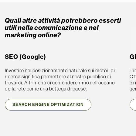
Quali altre attività potrebbero esserti
utili nella comunicazione e nel
marketing online?
SEO (Google)
G
Investire nel posizionamento naturale sui motori di
L’i
ricerca significa permettere al nostro pubblico di
Ott
trovarci. Altrimenti ci confonderemmo nell’oceano
e r
della rete come una bottega di paese.
gen
SEARCH ENGINE OPTIMIZATION