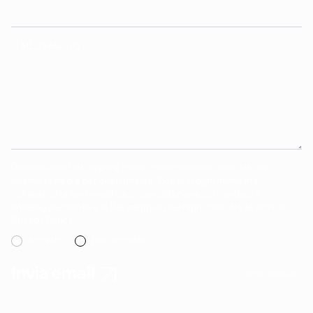
MESSAGGIO
Desideriamo farti sapere come conserveremo i tuoi dati, per
quanto tempo e per quali finalità. Potrai in ogni momento
richiederci la loro modifica o cancellazione scrivendoci a
info@figurecreative.it. Per maggiori dettagli consulta la nostra
Privacy Policy
Accetto
Non accetto
Invia email
* campi obbligatori