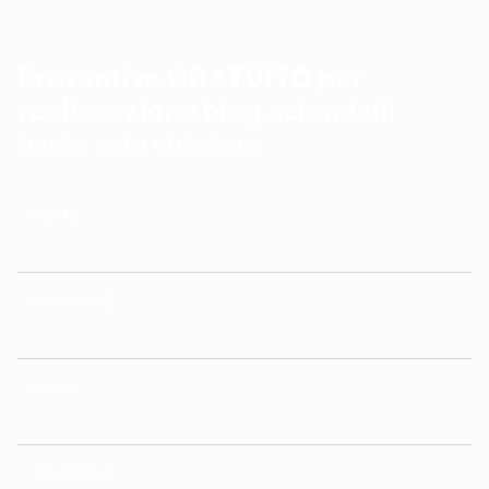
Preventivo GRATUITO per
realizzazione blog aziendali:
basta solo chiedere
NOME *
COGNOME *
EMAIL *
TELEFONO