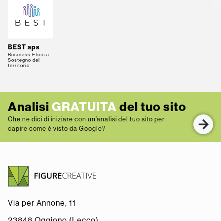
BEST aps
Business Etico a
Sostegno del
territorio
Analisi
GRATUITA
del tuo sito
Che ne dici di iniziare con un’analisi del tuo sito per
capire come è visto da Google?
Via per Annone, 11
23848 Oggiono (Lecco)