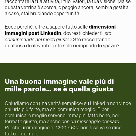
raccontare la tua attività, i tuoi valori, la tua visione. Ma se
questa vetrina è sporca, o peggio ancora, sembra gestita
a caso, stai bruciando opportunità.
Ecco perché, oltre a sapere tutto sulle
dimensioni
immagini post LinkedIn
, dovresti chiederti:
sto
comunicando nel modo giusto?
Sto raccontando
qualcosa di rilevante o sto solo riempendo lo spazio?
Una buona immagine vale più di
mille parole… se è quella giusta
Chiudiamo con una verità semplice: su LinkedIn non vince
chi urla più forte, ma chi comunica meglio. E per
comunicare meglio servono immagini fatte bene, nel
formato giusto, ma anche
con un messaggio pensato
.
Perché un’immagine di 1200 x 627 non ti salva se dice
tutto… ma male.