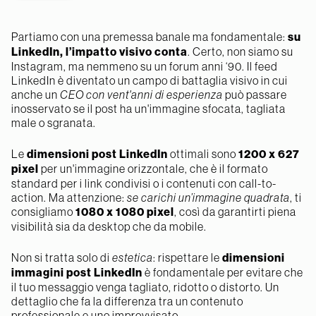
Partiamo con una premessa banale ma fondamentale:
su
LinkedIn, l’impatto visivo conta
. Certo, non siamo su
Instagram, ma nemmeno su un forum anni ‘90. Il feed
LinkedIn è diventato un campo di battaglia visivo in cui
anche un
CEO con vent'anni di esperienza
può passare
inosservato se il post ha un'immagine sfocata, tagliata
male o sgranata.
Le
dimensioni post LinkedIn
ottimali sono
1200 x 627
pixel
per un'immagine orizzontale, che è il formato
standard per i link condivisi o i contenuti con call-to-
action. Ma attenzione:
se carichi un’immagine quadrata
, ti
consigliamo
1080 x 1080 pixel
, così da garantirti piena
visibilità sia da desktop che da mobile.
Non si tratta solo di
estetica
: rispettare le
dimensioni
immagini post LinkedIn
è fondamentale per evitare che
il tuo messaggio venga tagliato, ridotto o distorto. Un
dettaglio che fa la differenza tra un contenuto
professionale e uno improvvisato.