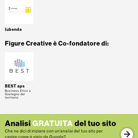
Iubenda
Figure Creative è Co-fondatore di:
BEST aps
Business Etico a
Sostegno del
territorio
Analisi
GRATUITA
del tuo sito
Che ne dici di iniziare con un’analisi del tuo sito per
capire come è visto da Google?