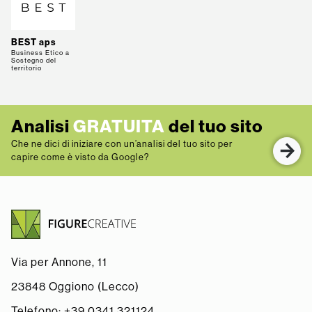
BEST aps
Business Etico a
Sostegno del
territorio
Analisi
GRATUITA
del tuo sito
Che ne dici di iniziare con un’analisi del tuo sito per
capire come è visto da Google?
Via per Annone, 11
23848 Oggiono (Lecco)
Telefono:
+39 0341 321124