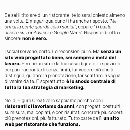
Se sei il titolare di un ristorante, te lo sarai chiesto almeno
una volta. E magari qualcuno ti ha anche risposto:
“Ma
ormai la gente guarda solo i social”
, oppure
“Ti basta
essere su TripAdvisor e Google Maps”
. Risposta diretta e
sincera:
non è vero.
I social servono, certo. Le recensioni pure. Ma
senza un
sito web progettato bene, sei sempre a metà del
lavoro.
Perché un sito è la tua casa digitale, lo spazio in
cui puoi raccontarti senza limiti, far vedere ciò che ti
distingue, guidare la prenotazione, far scattare la voglia
di venire da te. E soprattutto:
è lo snodo centrale di
tutta la tua strategia di marketing.
Noi di Figure Creative lo sappiamo perché con i
ristoranti ci lavoriamo da anni
, con progetti costruiti
su misura, mai copiati, e con risultati concreti: più coperti,
più prenotazioni, più fatturato. Tutto parte da lì:
un sito
web per ristorante che funziona.