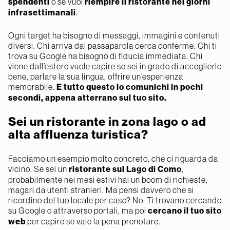
spendenti
o se vuoi
riempire il ristorante nei giorni
infrasettimanali
.
Ogni target ha bisogno di messaggi, immagini e contenuti
diversi. Chi arriva dal passaparola cerca conferme. Chi ti
trova su Google ha bisogno di fiducia immediata. Chi
viene dall’estero vuole capire se sei in grado di accoglierlo
bene, parlare la sua lingua, offrire un’esperienza
memorabile.
E tutto questo lo comunichi in pochi
secondi, appena atterrano sul tuo sito.
Sei un ristorante in zona lago o ad
alta affluenza turistica?
Facciamo un esempio molto concreto, che ci riguarda da
vicino. Se sei un
ristorante sul Lago di Como
,
probabilmente nei mesi estivi hai un boom di richieste,
magari da utenti stranieri. Ma pensi davvero che si
ricordino del tuo locale per caso? No. Ti trovano cercando
su Google o attraverso portali, ma poi
cercano il tuo sito
web
per capire se vale la pena prenotare.